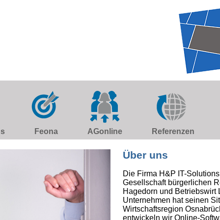
ns
Feona
AGonline
Referenzen
Über uns
Die Firma H&P IT-Solutions
Gesellschaft bürgerlichen Re
Hagedorn und Betriebswirt 
Unternehmen hat seinen Sitz 
Wirtschaftsregion Osnabrüc
entwickeln wir Online-Softw